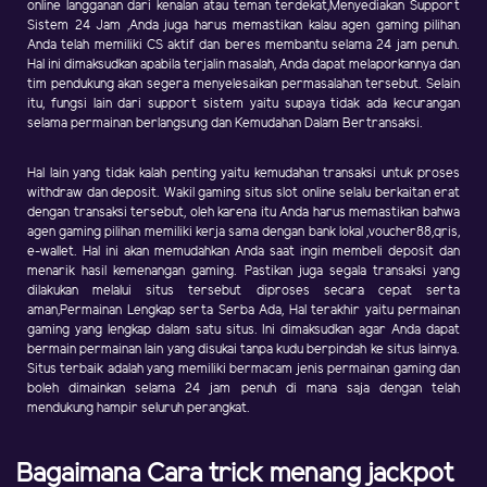
online langganan dari kenalan atau teman terdekat,Menyediakan Support
Sistem 24 Jam ,Anda juga harus memastikan kalau agen gaming pilihan
Anda telah memiliki CS aktif dan beres membantu selama 24 jam penuh.
Hal ini dimaksudkan apabila terjalin masalah, Anda dapat melaporkannya dan
tim pendukung akan segera menyelesaikan permasalahan tersebut. Selain
itu, fungsi lain dari support sistem yaitu supaya tidak ada kecurangan
selama permainan berlangsung dan Kemudahan Dalam Bertransaksi.
Hal lain yang tidak kalah penting yaitu kemudahan transaksi untuk proses
withdraw dan deposit. Wakil gaming situs slot online selalu berkaitan erat
dengan transaksi tersebut, oleh karena itu Anda harus memastikan bahwa
agen gaming pilihan memiliki kerja sama dengan bank lokal ,voucher88,qris,
e-wallet. Hal ini akan memudahkan Anda saat ingin membeli deposit dan
menarik hasil kemenangan gaming. Pastikan juga segala transaksi yang
dilakukan melalui situs tersebut diproses secara cepat serta
aman,Permainan Lengkap serta Serba Ada, Hal terakhir yaitu permainan
gaming yang lengkap dalam satu situs. Ini dimaksudkan agar Anda dapat
bermain permainan lain yang disukai tanpa kudu berpindah ke situs lainnya.
Situs terbaik adalah yang memiliki bermacam jenis permainan gaming dan
boleh dimainkan selama 24 jam penuh di mana saja dengan telah
mendukung hampir seluruh perangkat.
Bagaimana Cara trick menang jackpot