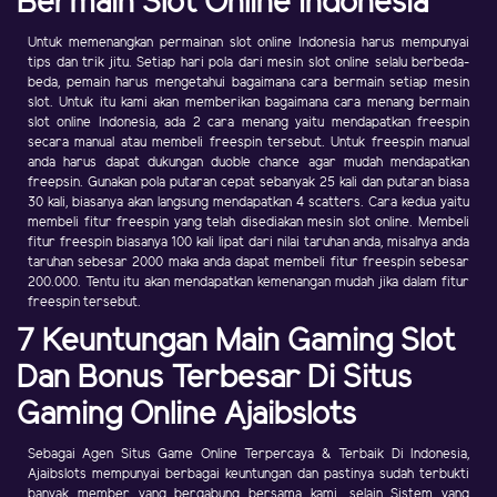
Bermain Slot Online Indonesia
Untuk memenangkan permainan slot online Indonesia harus mempunyai
tips dan trik jitu. Setiap hari pola dari mesin slot online selalu berbeda-
beda, pemain harus mengetahui bagaimana cara bermain setiap mesin
slot. Untuk itu kami akan memberikan bagaimana cara menang bermain
slot online Indonesia, ada 2 cara menang yaitu mendapatkan freespin
secara manual atau membeli freespin tersebut. Untuk freespin manual
anda harus dapat dukungan duoble chance agar mudah mendapatkan
freepsin. Gunakan pola putaran cepat sebanyak 25 kali dan putaran biasa
30 kali, biasanya akan langsung mendapatkan 4 scatters. Cara kedua yaitu
membeli fitur freespin yang telah disediakan mesin slot online. Membeli
fitur freespin biasanya 100 kali lipat dari nilai taruhan anda, misalnya anda
taruhan sebesar 2000 maka anda dapat membeli fitur freespin sebesar
200.000. Tentu itu akan mendapatkan kemenangan mudah jika dalam fitur
freespin tersebut.
7 Keuntungan Main Gaming Slot
Dan Bonus Terbesar Di Situs
Gaming Online Ajaibslots
Sebagai Agen Situs Game Online Terpercaya & Terbaik Di Indonesia,
Ajaibslots mempunyai berbagai keuntungan dan pastinya sudah terbukti
banyak member yang bergabung bersama kami. selain Sistem yang