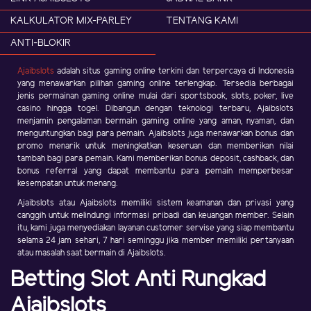
KALKULATOR MIX-PARLEY
TENTANG KAMI
ANTI-BLOKIR
Ajaibslots
adalah situs gaming online terkini dan terpercaya di Indonesia
yang menawarkan pilihan gaming online terlengkap. Tersedia berbagai
jenis permainan gaming online mulai dari sportsbook, slots, poker, live
casino hingga togel. Dibangun dengan teknologi terbaru, Ajaibslots
menjamin pengalaman bermain gaming online yang aman, nyaman, dan
menguntungkan bagi para pemain. Ajaibslots juga menawarkan bonus dan
promo menarik untuk meningkatkan keseruan dan memberikan nilai
tambah bagi para pemain. Kami memberikan bonus deposit, cashback, dan
bonus referral yang dapat membantu para pemain memperbesar
kesempatan untuk menang.
Ajaibslots atau Ajaibslots memiliki sistem keamanan dan privasi yang
canggih untuk melindungi informasi pribadi dan keuangan member. Selain
itu, kami juga menyediakan layanan customer servise yang siap membantu
selama 24 jam sehari, 7 hari seminggu jika member memiliki pertanyaan
atau masalah saat bermain di Ajaibslots.
Betting Slot Anti Rungkad
Ajaibslots