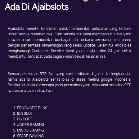
Ada Di Ajaibslots
Ajaibslots memiliki komitmen untuk memberikan pelayanan yang terbaik
untuk semua member nya. Oleh karena itu, Kami membangun situs yang
satu ini untuk memberikan berbagai info terbaru permainan slot online
dengan persentase kemenangan yang selalu update. Selain itu, Anda bisa
menghubungi Customer Service Kami yang selalu online 24 jam untuk
membantu (terdapat pada bagian kanan bawah halaman ini).
Semua permainan RTP Slot yang kami sediakan di jamin terlengkap dan
hanya ada di Ajaibslots serta bisa di akses melalui google indonesia.
Berikut ini adalah beberapa jenis permainan yang telah kami sediakan RTP
nya secara Live setiap hari:
PRAGMATIC PLAY
IDN SLOT
PG SOFT
JOKER GAMING
MICRO GAMING
SPADE GAMING