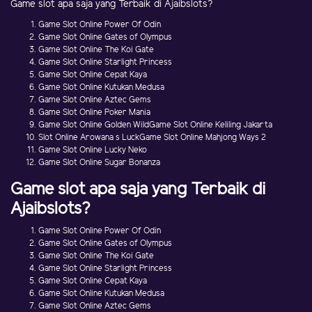
Game slot apa saja yang Terbaik di Ajaibslots?
Game Slot Online Power Of Odin
Game Slot Online Gates of Olympus
Game Slot Online The Koi Gate
Game Slot Online Starlight Princess
Game Slot Online Cepat Kaya
Game Slot Online Kutukan Medusa
Game Slot Online Aztec Gems
Game Slot Online Poker Mania
Game Slot Online Golden WildGame Slot Online Keliling Jakarta
Slot Online Arowana s LuckGame Slot Online Mahjong Ways 2
Game Slot Online Lucky Neko
Game Slot Online Sugar Bonanza
Game slot apa saja yang Terbaik di
Ajaibslots?
Game Slot Online Power Of Odin
Game Slot Online Gates of Olympus
Game Slot Online The Koi Gate
Game Slot Online Starlight Princess
Game Slot Online Cepat Kaya
Game Slot Online Kutukan Medusa
Game Slot Online Aztec Gems