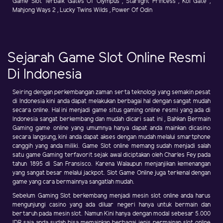
Game Slot Terbaik Gates Of Olympus , Starlight Princess , Koi Gate ,
Mahjong Ways 2 , Lucky Twins Wilds , Power Of Odin
Sejarah Game Slot Online Resmi
Di Indonesia
Seiring dengan perkembangan zaman serta teknologi yang semakin pesat
di Indonesia kini anda dapat melakukan berbagai hal dengan sangat mudah
secara online. Hal ini menjadi game situs gaming online resmi yang ada di
Indonesia sangat berkembang dan mudah dicari saat ini , Bahkan Bermain
Gaming game online yang umumnya hanya dapat anda mainkan dicasino
secara langsung, kini anda dapat akses dengan mudah melalui smartphone
canggih yang anda miliki. Game Slot online memang sudah menjadi salah
satu game Gaming terfavorit sejak awal diciptakan oleh Charles Fey pada
tahun 1895 di San Fransisco. Karena Walaupun menjanjikan kemenangan
yang sangat besar melalui jackpot. Slot Game Online juga terkenal dengan
game yang cara bermainnya sangatlah mudah.
Sebelum Gaming Slot berkembang menjadi mesin slot online anda harus
mengunjungi casino yang ada diluar negeri hanya untuk bermain dan
bertaruh pada mesin slot. Namun Kini hanya dengan modal sebesar 5.000
IDR saja anda sudah bisa memainkan berbagai jenis permainan slot online