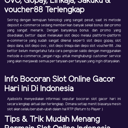
OVO, Gopay, Linkaja, Sakuku &
voucher88 Terlengkap
Seiring dengan kemajuan teknologi yang sangat pesat, saat ini metode
deposit e-commerce sedang memberikan banyak sekali bonus dan promo
yang sangat menarik. Dengan banyaknya bonus dan promo yang
disediakan, bettor dapat melakukan slot depo melalui platform-platform
e-commerce yang sudah sangat dikenal seperti slot depo gopay, slot
depo dana, slot depo ovo , slot depo linkaja dan depo slot voucher88. Jika
bettor belum mengetahui tata cara pengisian saldo dengan menggunakan
metode e-commerce, jangan ragu untuk menghubungi customer service
yang akan menjawab semua pertanyaan-pertanyaan yang ingin ditanyakan.
Info Bocoran Slot Online Gacor
Hari Ini Di Indonesia
Ajaibslots menyediakan informasi seputar bocoran slot gacor hari ini
secara lengkap aktual dan terlengkap. Dimana setiap menit biasanya mesin
slot akan selalu berubah-ubah dalam hal RTP (Return to Player )
Tips & Trik Mudah Menang