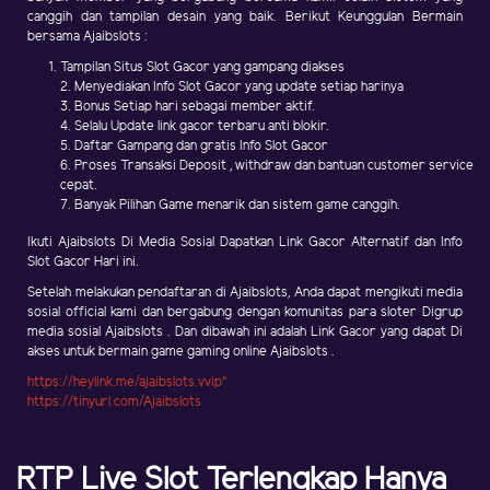
canggih dan tampilan desain yang baik. Berikut Keunggulan Bermain
bersama Ajaibslots :
Tampilan Situs Slot Gacor yang gampang diakses
2. Menyediakan Info Slot Gacor yang update setiap harinya
3. Bonus Setiap hari sebagai member aktif.
4. Selalu Update link gacor terbaru anti blokir.
5. Daftar Gampang dan gratis Info Slot Gacor
6. Proses Transaksi Deposit , withdraw dan bantuan customer service
cepat.
7. Banyak Pilihan Game menarik dan sistem game canggih.
Ikuti Ajaibslots Di Media Sosial Dapatkan Link Gacor Alternatif dan Info
Slot Gacor Hari ini.
Setelah melakukan pendaftaran di Ajaibslots, Anda dapat mengikuti media
sosial official kami dan bergabung dengan komunitas para sloter Digrup
media sosial Ajaibslots . Dan dibawah ini adalah Link Gacor yang dapat Di
akses untuk bermain game gaming online Ajaibslots .
https://heylink.me/ajaibslots.vvip"
https://tinyurl.com/Ajaibslots
RTP Live Slot Terlengkap Hanya