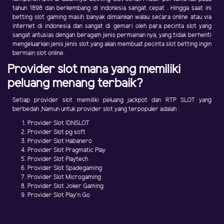
tahun 1898 dan berkembang di indonesia sangat cepat . Hingga saat ini
betting slot gaming masih banyak dimainkan walau secara online atau via
internet di indonesia dan sangat di gemari oleh para pecinta slot yang
sangat antusias dengan beragam jenis permainan nya, yang tidak berhenti
mengeluarkan jenis jenis slot yang akan membuat pecinta slot betting ingin
bermain slot online.
Provider slot mana yang memiliki
peluang menang terbaik?
Setiap provider slot memiliki peluang jackpot dan RTP SLOT yang
berbedah ,Namun untuk provider slot yang terpopuler adalah :
Provider Slot IDNSLOT
Provider Slot pg soft
Provider Slot Habanero
Provider Slot Pragmatic Play
Provider Slot Playtech
Provider Slot Spadegaming
Provider Slot Microgaming
Provider Slot Joker Gaming
Provider Slot Play'n Go