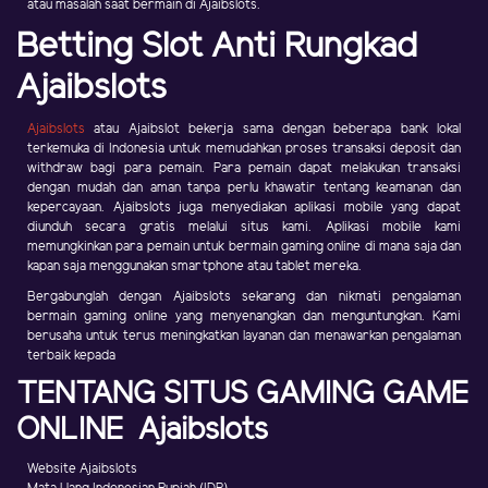
atau masalah saat bermain di Ajaibslots.
Betting Slot Anti Rungkad
Ajaibslots
Ajaibslots
atau Ajaibslot bekerja sama dengan beberapa bank lokal
terkemuka di Indonesia untuk memudahkan proses transaksi deposit dan
withdraw bagi para pemain. Para pemain dapat melakukan transaksi
dengan mudah dan aman tanpa perlu khawatir tentang keamanan dan
kepercayaan. Ajaibslots juga menyediakan aplikasi mobile yang dapat
diunduh secara gratis melalui situs kami. Aplikasi mobile kami
memungkinkan para pemain untuk bermain gaming online di mana saja dan
kapan saja menggunakan smartphone atau tablet mereka.
Bergabunglah dengan Ajaibslots sekarang dan nikmati pengalaman
bermain gaming online yang menyenangkan dan menguntungkan. Kami
berusaha untuk terus meningkatkan layanan dan menawarkan pengalaman
terbaik kepada
TENTANG SITUS GAMING GAME
ONLINE Ajaibslots
Website Ajaibslots