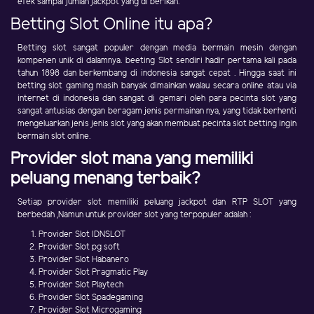
efek sampai jumlah jackpot yang di berikan.
Betting Slot Online itu apa?
Betting slot sangat populer dengan media bermain mesin dengan
kompenen unik di dalamnya. beeting Slot sendiri hadir pertama kali pada
tahun 1898 dan berkembang di indonesia sangat cepat . Hingga saat ini
betting slot gaming masih banyak dimainkan walau secara online atau via
internet di indonesia dan sangat di gemari oleh para pecinta slot yang
sangat antusias dengan beragam jenis permainan nya, yang tidak berhenti
mengeluarkan jenis jenis slot yang akan membuat pecinta slot betting ingin
bermain slot online.
Provider slot mana yang memiliki
peluang menang terbaik?
Setiap provider slot memiliki peluang jackpot dan RTP SLOT yang
berbedah ,Namun untuk provider slot yang terpopuler adalah :
Provider Slot IDNSLOT
Provider Slot pg soft
Provider Slot Habanero
Provider Slot Pragmatic Play
Provider Slot Playtech
Provider Slot Spadegaming
Provider Slot Microgaming