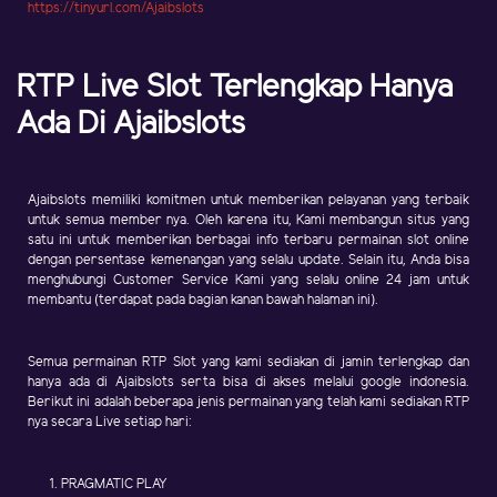
https://tinyurl.com/Ajaibslots
RTP Live Slot Terlengkap Hanya
Ada Di Ajaibslots
Ajaibslots memiliki komitmen untuk memberikan pelayanan yang terbaik
untuk semua member nya. Oleh karena itu, Kami membangun situs yang
satu ini untuk memberikan berbagai info terbaru permainan slot online
dengan persentase kemenangan yang selalu update. Selain itu, Anda bisa
menghubungi Customer Service Kami yang selalu online 24 jam untuk
membantu (terdapat pada bagian kanan bawah halaman ini).
Semua permainan RTP Slot yang kami sediakan di jamin terlengkap dan
hanya ada di Ajaibslots serta bisa di akses melalui google indonesia.
Berikut ini adalah beberapa jenis permainan yang telah kami sediakan RTP
nya secara Live setiap hari:
PRAGMATIC PLAY