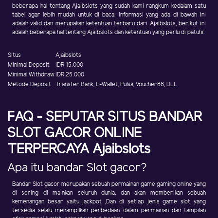
beberapa hal tentang Ajaibslots yang sudah kami rangkum kedalam satu
tabel agar lebih mudah untuk di baca. Informasi yang ada di bawah ini
adalah valid dan merupakan ketentuan terbaru dari Ajaibslots, berikut ini
adalah beberapa hal tentang Ajaibslots dan ketentuan yang perlu di patuhi.
Situs
Ajaibslots
Minimal Deposit
IDR 15.000
Minimal Withdraw
IDR 25.000
Metode Deposit
Transfer Bank, E-Wallet, Pulsa, Voucher88, DLL
FAQ - SEPUTAR SITUS BANDAR
SLOT GACOR ONLINE
TERPERCAYA Ajaibslots
Apa itu bandar Slot gacor?
Bandar Slot gacor merupakan sebuah permainan game gaming online yang
di sering di mainkan seluruh dunia, dan akan memberikan sebuah
kemenangan besar yaitu jackpot ,Dan di setiap jenis game slot yang
tersedia selalu menampilkan perbedaan dalam permainan dan tampilan