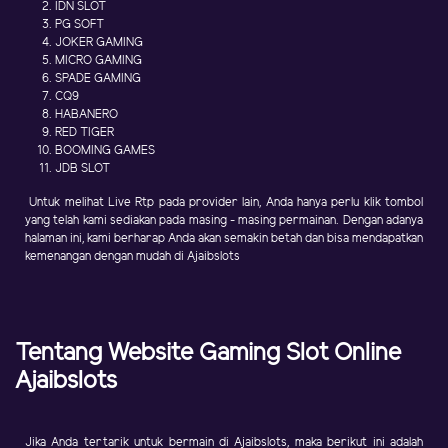
IDN SLOT
PG SOFT
JOKER GAMING
MICRO GAMING
SPADE GAMING
CQ9
HABANERO
RED TIGER
BOOMING GAMES
JDB SLOT
Untuk melihat Live Rtp pada provider lain, Anda hanya perlu klik tombol
yang telah kami sediakan pada masing - masing permainan. Dengan adanya
halaman ini, kami berharap Anda akan semakin betah dan bisa mendapatkan
kemenangan dengan mudah di Ajaibslots
Tentang Website Gaming Slot Online
Ajaibslots
Jika Anda tertarik untuk bermain di Ajaibslots, maka berikut ini adalah