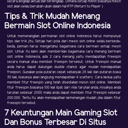
secara lengkap aktual dan terlengkap. Dimana setiap menit biasanya mesin
slot akan selalu berubah-ubah dalam hal RTP (Return to Player )
Tips & Trik Mudah Menang
Bermain Slot Online Indonesia
Untuk memenangkan permainan slot online Indonesia harus mempunyai
tips dan trik jitu. Setiap hari pola dari mesin slot online selalu berbeda-
beda, pemain harus mengetahui bagaimana cara bermain setiap mesin
slot. Untuk itu kami akan memberikan bagaimana cara menang bermain
slot online Indonesia, ada 2 cara menang yaitu mendapatkan freespin
secara manual atau membeli freespin tersebut. Untuk freespin manual
anda harus dapat dukungan duoble chance agar mudah mendapatkan
freepsin. Gunakan pola putaran cepat sebanyak 25 kali dan putaran biasa
30 kali, biasanya akan langsung mendapatkan 4 scatters. Cara kedua yaitu
membeli fitur freespin yang telah disediakan mesin slot online. Membeli
fitur freespin biasanya 100 kali lipat dari nilai taruhan anda, misalnya anda
taruhan sebesar 2000 maka anda dapat membeli fitur freespin sebesar
200.000. Tentu itu akan mendapatkan kemenangan mudah jika dalam fitur
freespin tersebut.
7 Keuntungan Main Gaming Slot
Dan Bonus Terbesar Di Situs