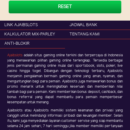
RESET
LINK AJAIBSLOTS
JADWAL BANK
KALKULATOR MIX-PARLEY
TENTANG KAMI
ANTI-BLOKIR
Ajaibslots
adalah situs gaming online terkini dan terpercaya di Indonesia
yang menawarkan pilihan gaming online terlengkap. Tersedia berbagai
jenis permainan gaming online mulai dari sportsbook, slots, poker, live
casino hingga togel. Dibangun dengan teknologi terbaru, Ajaibslots
menjamin pengalaman bermain gaming online yang aman, nyaman, dan
menguntungkan bagi para pemain. Ajaibslots juga menawarkan bonus dan
promo menarik untuk meningkatkan keseruan dan memberikan nilai
tambah bagi para pemain. Kami memberikan bonus deposit, cashback, dan
bonus referral yang dapat membantu para pemain memperbesar
kesempatan untuk menang.
Ajaibslots atau Ajaibslots memiliki sistem keamanan dan privasi yang
canggih untuk melindungi informasi pribadi dan keuangan member. Selain
itu, kami juga menyediakan layanan customer servise yang siap membantu
selama 24 jam sehari, 7 hari seminggu jika member memiliki pertanyaan