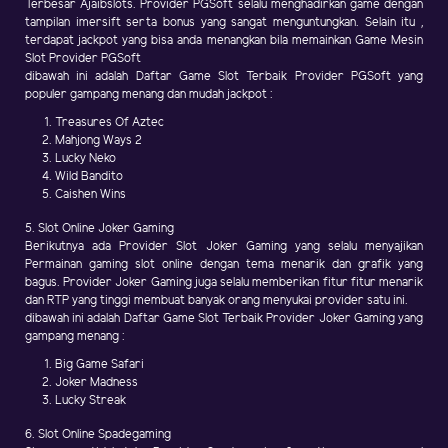
Terbesar Ajaibslots. Provider PGSoft selalu menghadirkan game dengan
tampilan imersift serta bonus yang sangat menguntungkan. Selain itu ,
terdapat jackpot yang bisa anda menangkan bila memainkan Game Mesin
Slot Provider PGSoft
dibawah ini adalah Daftar Game Slot Terbaik Provider PGSoft yang
populer gampang menang dan mudah jackpot :
Treasures Of Aztec
Mahjong Ways 2
Lucky Neko
Wild Bandito
Caishen Wins
5. Slot Online Joker Gaming
Berikutnya ada Provider Slot Joker Gaming yang selalu menyajikan
Permainan gaming slot online dengan tema menarik dan grafik yang
bagus. Provider Joker Gaming juga selalu memberikan fitur fitur menarik
dan RTP yang tinggi membuat banyak orang menyukai provider satu ini.
dibawah ini adalah Daftar Game Slot Terbaik Provider Joker Gaming yang
gampang menang :
Big Game Safari
Joker Madness
Lucky Streak
6. Slot Online Spadegaming