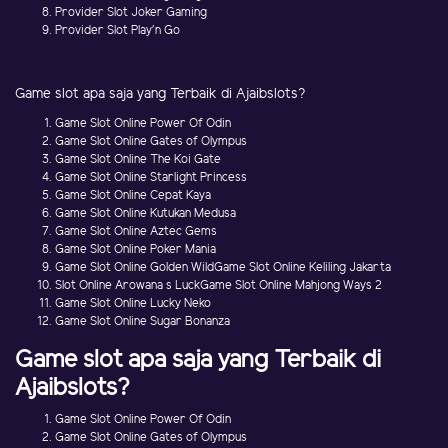
Provider Slot Joker Gaming
Provider Slot Play'n Go
Game slot apa saja yang Terbaik di Ajaibslots?
Game Slot Online Power Of Odin
Game Slot Online Gates of Olympus
Game Slot Online The Koi Gate
Game Slot Online Starlight Princess
Game Slot Online Cepat Kaya
Game Slot Online Kutukan Medusa
Game Slot Online Aztec Gems
Game Slot Online Poker Mania
Game Slot Online Golden WildGame Slot Online Keliling Jakarta
Slot Online Arowana s LuckGame Slot Online Mahjong Ways 2
Game Slot Online Lucky Neko
Game Slot Online Sugar Bonanza
Game slot apa saja yang Terbaik di
Ajaibslots?
Game Slot Online Power Of Odin
Game Slot Online Gates of Olympus