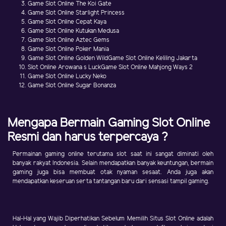
Game Slot Online The Koi Gate
Game Slot Online Starlight Princess
Game Slot Online Cepat Kaya
Game Slot Online Kutukan Medusa
Game Slot Online Aztec Gems
Game Slot Online Poker Mania
Game Slot Online Golden WildGame Slot Online Keliling Jakarta
Slot Online Arowana s LuckGame Slot Online Mahjong Ways 2
Game Slot Online Lucky Neko
Game Slot Online Sugar Bonanza
Mengapa Bermain Gaming Slot Online
Resmi dan harus terpercaya ?
Permainan gaming online terutama slot saat ini sangat diminati oleh
banyak rakyat Indonesia. Selain mendapatkan banyak keuntungan, bermain
gaming juga bisa membuat otak nyaman sesaat. Anda juga akan
mendapatkan keseruan serta tantangan baru dari sensasi tampil gaming.
Hal-Hal yang Wajib Diperhatikan Sebelum Memilih Situs Slot Online adalah